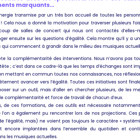
oments marquants…
nergie transmise par un très bon accueil de toutes les person
 Cela nous a donné la motivation pour traverser plusieurs foi
aucoup de salles de concert qui nous ont contactés d’elles-
r ensuite sur les questions d’égalité. Cela montre qu’il y a une
ets qui commencent à grandir dans le milieu des musiques actuell
ête la complémentarité des interventions. Nous n’avons pas to
 tête ; c’est dans ce cadre-là que les temps d’échanges sont imp
en mettant en commun toutes nos connaissances, nos réflexion
ètement avancer vers l’égalité. Toutes ces initiatives sont fi
eposer sur un outil, mais d’aller en chercher plusieurs, de les 
le complémentarité et force de travail de chacun d’eux.
, de ces formations, de ces outils est nécessaire notammen
 l’on a également pu rencontrer lors de nos projections. Ces
de l’égalité, mais) ne voient pas toujours le caractère « systém
ont encore implantées dans l’ensemble du quotidien et conti
s les musiques actuelles.