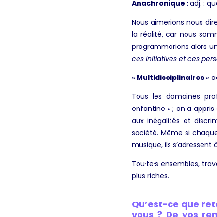
Anachronique :
adj. : q
Nous aimerions nous dire
la réalité, car nous som
programmerions alors une
ces initiatives et ces per
«
Multidisciplinaires
»
ad
Tous les domaines profe
enfantine » ; on a appris
aux inégalités et discr
société. Même si chaque
musique, ils s’adressent 
Tou·te·s ensembles, trav
plus riches.
Qu’est-ce que ret
vous ? De vos ren