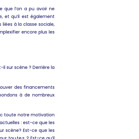
re que l’on a pu avoir ne
, et qu’il est également
 liées à la classe sociale,
plexifier encore plus les
il sur scène ? Derrière la
 trouver des financements
répondons à de nombreux
vec toute notre motivation
actuelles : est-ce que les
sur scène? Est-ce que les
our tou·te·s ? Est-ce qu’il