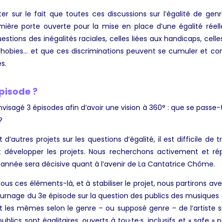
ster sur le fait que toutes ces discussions sur l’égalité de gen
mière porte ouverte pour la mise en place d’une égalité réelle
stions des inégalités raciales, celles liées aux handicaps, celles
+phobies… et que ces discriminations peuvent se cumuler et com
s.
épisode ?
visagé 3 épisodes afin d’avoir une vision à 360° : que se passe-t-
?
autres projets sur les questions d’égalité, il est difficile de
t développer les projets. Nous recherchons activement et 
e année sera décisive quant à l’avenir de La Cantatrice Chôme.
 tous ces éléments-là, et à stabiliser le projet, nous partirons a
ournage du 3e épisode sur la question des publics des musiques 
t les mêmes selon le genre – ou supposé genre – de l’artiste 
blics sont égalitaires, ouverts à tou·te·s, inclusifs et « safe » p