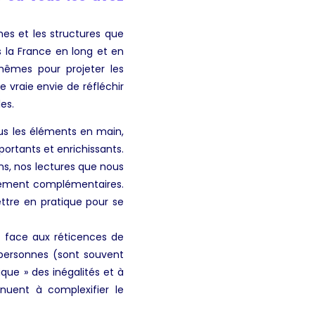
nes et les structures que
s la France en long et en
mêmes pour projeter les
 vraie envie de réfléchir
es.
us les éléments en main,
ortants et enrichissants.
s, nos lectures que nous
nalement complémentaires.
mettre en pratique pour se
t face aux réticences de
 personnes (sont souvent
ique » des inégalités et à
nuent à complexifier le