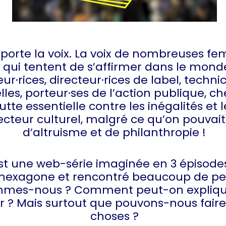
 porte la voix. La voix de nombreuses f
qui tentent de s’affirmer dans le monde
r·rices, directeur·rices de label, techni
les, porteur·ses de l’action publique, ch
tte essentielle contre les inégalités et l
ecteur culturel, malgré ce qu’on pouvait 
d’altruisme et de philanthropie !
est une web-série imaginée en 3 épisode
e l’hexagone et rencontré beaucoup de p
mmes-nous ? Comment peut-on expliquer
 ? Mais surtout que pouvons-nous faire 
choses ?