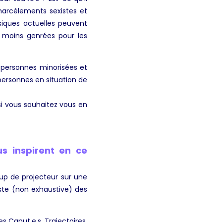
 harcèlements sexistes et
usiques actuelles peuvent
u moins genrées pour les
x personnes minorisées et
 personnes en situation de
si vous souhaitez vous en
s inspirent en ce
oup de projecteur sur une
liste (non exhaustive) des
s Canut.e.s, Trajectoires,