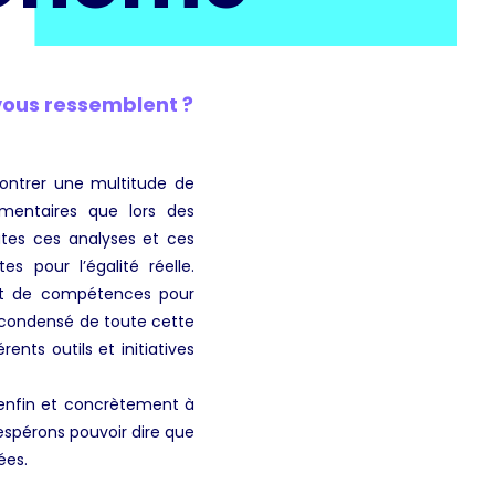
vous ressemblent ?
ncontrer une multitude de
umentaires que lors des
utes ces analyses et ces
s pour l’égalité réelle.
et de compétences pour
n condensé de toute cette
ents outils et initiatives
enfin et concrètement à
espérons pouvoir dire que
ées.