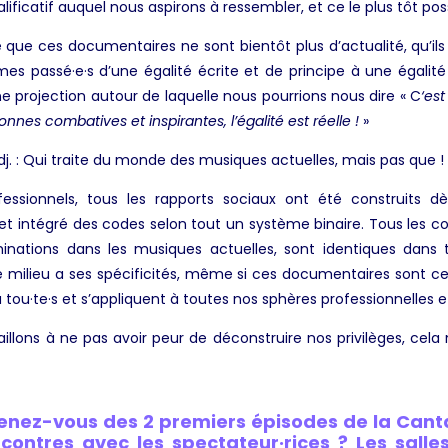
ualificatif auquel nous aspirons à ressembler, et ce le plus tôt pos
 que ces documentaires ne sont bientôt plus d’actualité, qu’il
mes passé·e·s d’une égalité écrite et de principe à une égalité
 projection autour de laquelle nous pourrions nous dire « C
‘es
sonnes combatives et inspirantes, l’égalité est réelle !
»
j. : Qui traite du monde des musiques actuelles, mais pas que !
ssionnels, tous les rapports sociaux ont été construits dès
 et intégré des codes selon tout un système binaire. Tous les c
iminations dans les musiques actuelles, sont identiques dans 
 milieu a ses spécificités, même si ces documentaires sont ce
à tou·te·s et s’appliquent à toutes nos sphères professionnelles e
aillons à ne pas avoir peur de déconstruire nos privilèges, cel
enez-vous des 2 premiers épisodes de la Can
contres avec les spectateur·rices ? Les salle