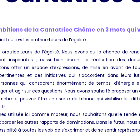
mbitions de la Cantatrice Chôme en 3 mots qui 
ci tou·te·s les oratrice·teur·s de l’égalité.
es oratrice·teur·s de l’égalité. Nous avons eu la chance de re
nt inspirantes ; aussi bien durant la réalisation des doc
itons offrir un espace d’expressions, de mise en avant de to
ertinentes et ces initiatives qui s’accordent dans leurs lutte
ersonnes qui consacrent énormément de temps, d’énergie 
ngager et agir sur ces questions. Nous avons souhaité proposer u
che et pouvoir être une sorte de tribune qui visibilise les différ
ifs.
s utilisée ici comme moteur, nous souhaitons qu’elle tende 
aborder les autres rapports de dominations. Dans le futur, nous 
sibilité à toutes les voix de s’exprimer et de se sentir représent