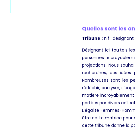
Quelles sont les a
Tribune
:
n.f : désignant i
Désignant ici tou·te·s l
personnes incroyableme
projections. Nous souha
recherches, ces idées p
Nombreuses sont les p
réfléchir, analyser, s’e
matière incroyablement ri
portées par divers collect
L’égalité Femmes-Homme
être cette matrice pour 
cette tribune donne la pos