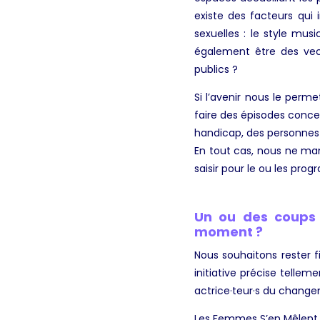
existe des facteurs qui 
sexuelles : le style mus
également être des vect
publics ?
Si l’avenir nous le perm
faire des épisodes concer
handicap, des personnes 
En tout cas, nous ne man
saisir pour le ou les pro
Un ou des coups 
moment ?
Nous souhaitons rester f
initiative précise tellem
actrice·teur·s du change
Les Femmes S’en Mêlent, W