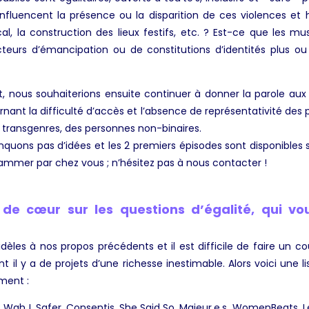
influencent la présence ou la disparition de ces violences et
ical, la construction des lieux festifs, etc. ? Est-ce que les m
eurs d’émancipation ou de constitutions d’identités plus o
et, nous souhaiterions ensuite continuer à donner la parole au
nant la difficulté d’accès et l’absence de représentativité des
transgenres, des personnes non-binaires.
quons pas d’idées et les 2 premiers épisodes sont disponibles 
grammer par chez vous ; n’hésitez pas à nous contacter !
de cœur sur les questions d’égalité, qui vou
idèles à nos propos précédents et il est difficile de faire un c
ent il y a de projets d’une richesse inestimable. Alors voici une 
ment :
ah !, Safer, Consentis, She Said So, Majeur.e.s, WomenBeats, Le