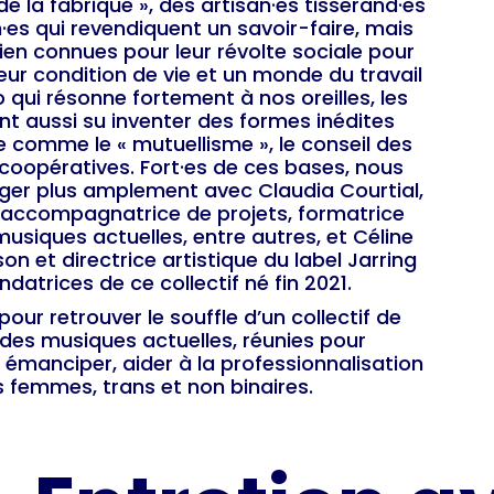
de la fabrique », des artisan·es tisserand·es
n·es qui revendiquent un savoir-faire, mais
ien connues pour leur révolte sociale pour
leur condition de vie et un monde du travail
o qui résonne fortement à nos oreilles, les
t aussi su inventer des formes inédites
e comme le « mutuellisme », le conseil des
coopératives. Fort·es de ces bases, nous
nger plus amplement avec Claudia Courtial,
e, accompagnatrice de projets, formatrice
siques actuelles, entre autres, et Céline
on et directrice artistique du label Jarring
ndatrices de ce collectif né fin 2021.
pour retrouver le souffle d’un collectif de
 des musiques actuelles, réunies pour
émanciper, aider à la professionnalisation
s femmes, trans et non binaires.