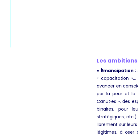
Les ambitions
« Émancipation : 
« capacitation »… 
avancer en conscie
par la peur et le
Canut·es », des es
binaires, pour l
stratégiques, etc.
librement sur leurs
légitimes, à oser 