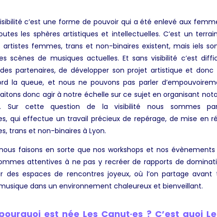
visibilité c’est une forme de pouvoir qui a été enlevé aux femm
utes les sphères artistiques et intellectuelles. C’est un terr
s artistes femmes, trans et non-binaires existent, mais iels s
es scènes de musiques actuelles. Et sans visibilité c’est diffi
 des partenaires, de développer son projet artistique et donc d
ord la queue, et nous ne pouvons pas parler d’empouvoireme
uhaitons donc agir à notre échelle sur ce sujet en organisant n
. Sur cette question de la visibilité nous sommes par
ires, qui effectue un travail précieux de repérage, de mise en r
s, trans et non-binaires à Lyon.
nous faisons en sorte que nos workshops et nos évènements s
sommes attentives à ne pas y recréer de rapports de dominati
r des espaces de rencontres joyeux, où l’on partage avant 
usique dans un environnement chaleureux et bienveillant.
ourquoi est née Les Canut·es ? C’est quoi Le