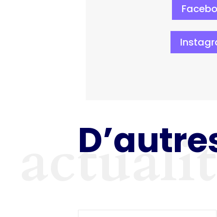
Faceb
Instag
D’autres
actuali