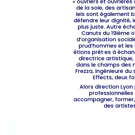
« ouvriers et ouvrières 
de la soie, des artisa
iels sont également b
défendre leur dignité, 
plus juste. Autre éch
Canuts du 19ième on
d’organisation social
prud’hommes et les 
étions prêt·es à écha
directrice artistiqu
dans le champs des mu
Frezza, ingénieure du s
Effects, deux fo
Alors direction Lyon 
professionnelles
accompagner, former, 
des artiste