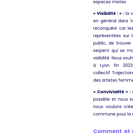
espaces mixtes.
« Visibilité : » :
la 
en général dans to
reconquérir car le
représentées sur l
public, de trouver
serpent qui se m
visibilité. Nous so
à Lyon fin 2023
collectif Trajecto
des artistes femme
« Convivialité » :
possible et nous 
nous voulons crée
commune pour la m
Comment et p