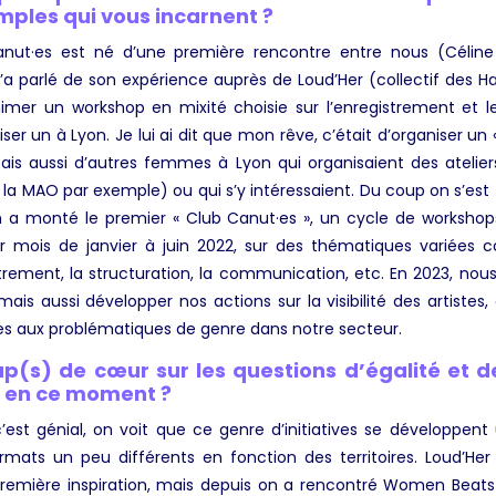
ples qui vous incarnent ?
Canut·es est né d’une première rencontre entre nous (Céline
m’a parlé de son expérience auprès de Loud’Her (collectif des H
animer un workshop en mixité choisie sur l’enregistrement et 
ser un à Lyon. Je lui ai dit que mon rêve, c’était d’organiser un
ais aussi d’autres femmes à Lyon qui organisaient des atelier
 la MAO par exemple) ou qui s’y intéressaient. Du coup on s’est
 a monté le premier « Club Canut·es », un cycle de workshops
 mois de janvier à juin 2022, sur des thématiques variées
trement, la structuration, la communication, etc. En 2023, nous
ais aussi développer nos actions sur la visibilité des artistes, e
les aux problématiques de genre dans notre secteur.
p(s) de cœur sur les questions d’égalité et de
t en ce moment ?
 c’est génial, on voit que ce genre d’initiatives se développen
rmats un peu différents en fonction des territoires. Loud’He
première inspiration, mais depuis on a rencontré Women Beats