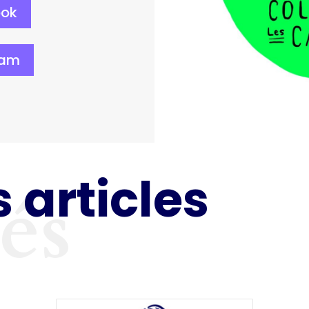
ook
ram
 articles
tés