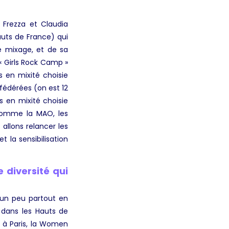
 Frezza et Claudia
auts de France) qui
le mixage, et de sa
 « Girls Rock Camp »
s en mixité choisie
fédérées
(on est 12
 en mixité choisie
 comme la MAO, les
 allons relancer les
t la sensibilisation
 diversité qui
t un peu partout en
r dans les Hauts de
 à Paris, la Women