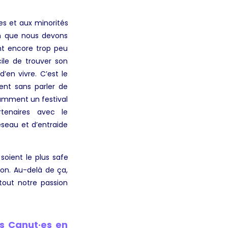
es et aux minorités
ain que nous devons
ont encore trop peu
cile de trouver son
’en vivre. C’est le
nt sans parler de
otamment un festival
tenaires avec le
éseau et d’entraide
oient le plus safe
on. Au-delà de ça,
tout notre passion
s Canut·es en