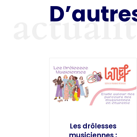
D’autres
actuali
Les drôlesses
musiciennes :