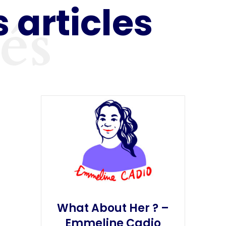
 articles
tés
What About Her ? –
Emmeline Cadio