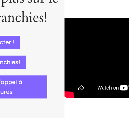
ranchies!
cter !
anchies!
'appel à
ures