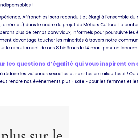
indispensables !
xpérience, Affranchies! sera reconduit et élargi à l’ensemble du
ls, cinéma…) dans le cadre du projet de Métiers Culture. Le cont
ons plus de temps conviviaux, informels pour poursuivre les é
ement davantage toucher les minorités à travers notre commu
our le recrutement de nos 8 binômes le 14 mars pour un lance
r les questions d’égalité qui vous inspirent e
e à réduire les violences sexuelles et sexistes en milieu festif !
 peut rendre nos évènements plus « safe » pour les femmes et le
plus sur le