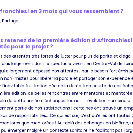
franchies! en 3 mots qui vous ressemblent ?
, Partage.
 retenez de la première édition d’Affranchies! 
és pour le projet ?
t des attentes très fortes de lutter pour plus de parité et d’égal
 plus largement dans le spectacle vivant en Centre-Val de Loire,
ui a largement dépassé nos attentes ; par le besoin fort émis p
n non-mixtes pour libérer la parole et partager son expérienc
r l’inévitable frustration née de la durée trop courte de ces éc
ère édition, de belles rencontres entre mentores et mentorées
delà de cette année d’échanges formels. L’évolution humaine et 
ement partie de nos satisfactions : certaines ont trouvé un empl
plus de responsabilités… Ce qui est sûr, c’est qu’elles ont toute
n mentores que mentorées ! Au-delà des échanges en binôme, 
a pu émerger malgré un contexte sanitaire ne facilitant pas l’o