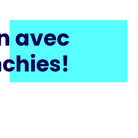
en avec
nchies!