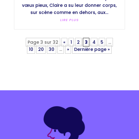
vœux pieux, Claire a su leur donner corps,
sur scène comme en dehors, aux...
LIRE PLUS
Page 3 sur 32
«
1
2
3
4
5
…
10
20
30
…
»
Dernière page »