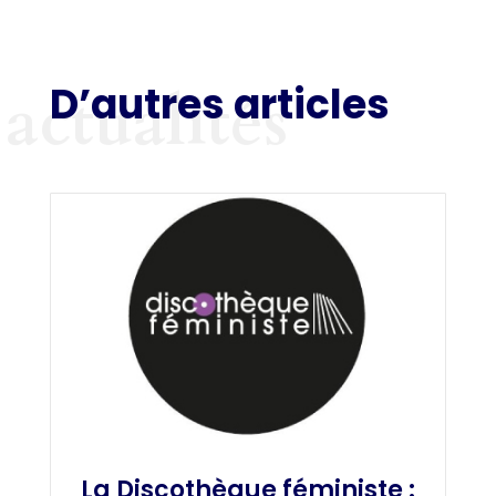
D’autres articles
actualités
La Discothèque féministe :