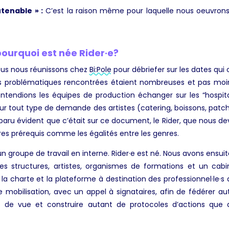
tenable » :
C’est la raison même pour laquelle nous oeuvrons 
urquoi est née Rider·e?
ous nous réunissons chez
Bi:Pole
pour débriefer sur les dates qui 
s problématiques rencontrées étaient nombreuses et pas moins
ntendions les équipes de production échanger sur les “hospital
ur tout type de demande des artistes (catering, boissons, patch 
apparu évident que c’était sur ce document, le Rider, que nous d
res prérequis comme les égalités entre les genres.
n groupe de travail en interne. Rider·e est né. Nous avons ensui
res structures, artistes, organismes de formations et un cab
 la charte et la plateforme à destination des professionnel
·
le
·
s 
e mobilisation, avec un appel à signataires, afin de fédérer au
s de vue et construire autant de protocoles d’actions que