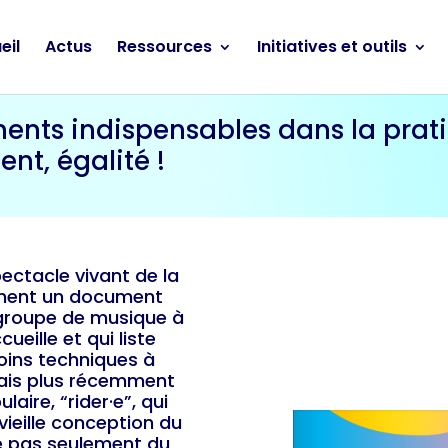
eil
Actus
Ressources
Initiatives et outils
ents indispensables dans la prati
nt, égalité !
ectacle vivant de la
lement un document
 groupe de musique à
cueille et qui liste
oins techniques à
 Mais plus récemment
aire, “rider·e”, qui
vieille conception du
rle pas seulement du