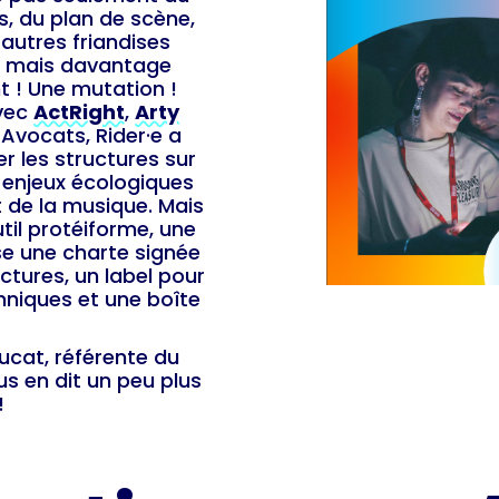
, du plan de scène,
autres friandises
s, mais davantage
t ! Une mutation !
avec
ActRight
,
Arty
 Avocats, Rider·e a
er les structures sur
s enjeux écologiques
t de la musique. Mais
util protéiforme, une
se une charte signée
uctures, un label pour
chniques et une boîte
ucat, référente du
ous en dit un peu plus
!