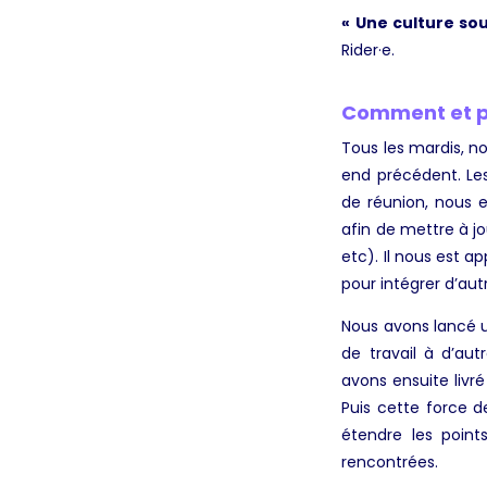
« Une culture sou
Rider·e.
Comment et po
Tous les mardis, n
end précédent. Le
de réunion, nous e
afin de mettre à jo
etc). Il nous est 
pour intégrer d’aut
Nous avons lancé u
de travail à d’aut
avons ensuite livré
Puis cette force d
étendre les point
rencontrées.