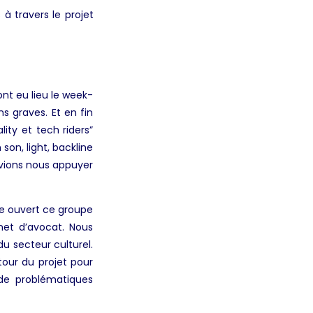
à travers le projet
ont eu lieu le week-
 graves. Et en fin
ity et tech riders”
son, light, backline
evions nous appuyer
te ouvert ce groupe
inet d’avocat. Nous
du secteur culturel.
tour du projet pour
 de problématiques