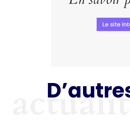
Le site in
D’autres
actuali