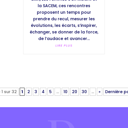
la SACEM, ces rencontres
proposent un temps pour
prendre du recul, mesurer les
évolutions, les écarts, s’inspirer,
échanger, se donner de la force,
de l’audace et avancer...
LIRE PLUS
 1 sur 32
1
2
3
4
5
…
10
20
30
…
»
Dernière p