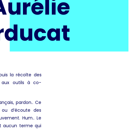
Aurélie
rducat
?
puis la récolte des
 aux outils à co-
nçais, pardon.. Ce
ve ou d’écoute des
ouvement. Hum.. Le
nt aucun terme qui