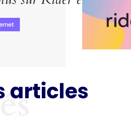
ternet
 articles
tés