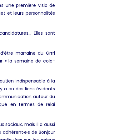
ès une première visio de
et et leurs personnalités
candidatures… Elles sont
 d’être marraine du Grrrl
ur « la semaine de colo-
outien indispensable à la
 a eu des liens évidents
 communication autour du
iqué en termes de relai
x sociaux, mais il a aussi
 adhérent·e·s de Bonjour
impliquées sur les enjeux