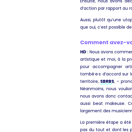
Ensuite, nous avons déci
d’action par rapport au 
Aussi, plutôt qu’une ut
que oui, c’est possible d
Comment avez-vous
HD
:
Nous avons commencé
artistique et moi, à la 
pour accompagner arti
tombé·e·s d’accord sur 
territoire,
SBRBS
, – pron
Néanmoins, nous voulions
nous avons donc contac
aussi beat makeuse. Ce
largement des musicienne
La première étape a été
pas du tout et dont les p