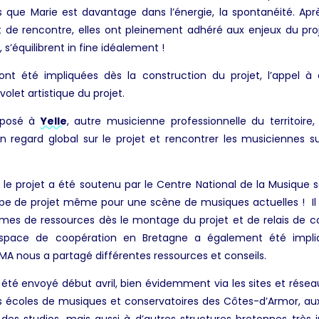
is que Marie est davantage dans l’énergie, la spontanéité. Apr
 de rencontre, elles ont pleinement adhéré aux enjeux du proj
s’équilibrent in fine idéalement !
t été impliquées dès la construction du projet, l’appel à 
olet artistique du projet.
roposé à
Yelle
, autre musicienne professionnelle du territoire,
 regard global sur le projet et rencontrer les musiciennes s
, le projet a été soutenu par le Centre National de la Musique s
e de projet même pour une scène de musiques actuelles ! Il y
mes de ressources dès le montage du projet et de relais de
l’espace de coopération en Bretagne a également été impl
IMA nous a partagé différentes ressources et conseils.
été envoyé début avril, bien évidemment via les sites et réseau
es écoles de musiques et conservatoires des Côtes-d’Armor, aux
des studios, mais aussi à d’autres structures bretonnes très 