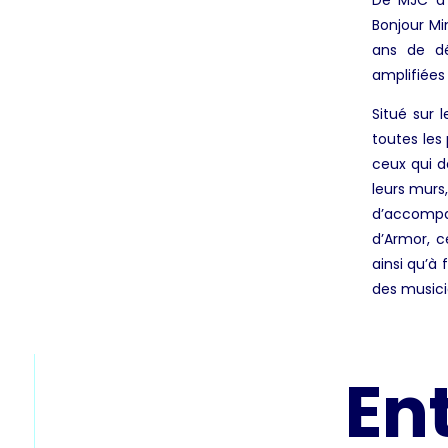
De MJC à S
Bonjour Min
ans de dé
amplifiées
Situé sur 
toutes les 
ceux qui d
leurs murs
d’accompa
d’Armor, 
ainsi qu’à 
des musici
En