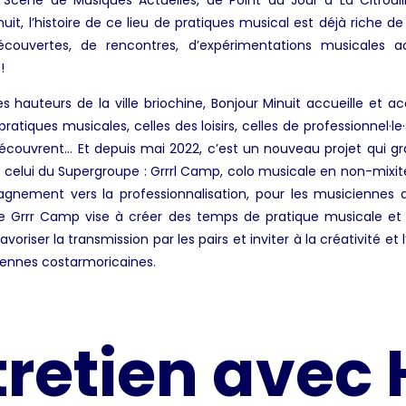
cène de Musiques Actuelles, de Point du Jour à La Citrouil
uit, l’histoire de ce lieu de pratiques musical est déjà riche d
couvertes, de rencontres, d’expérimentations musicales ac
 !
les hauteurs de la ville briochine, Bonjour Minuit accueille et
pratiques musicales, celles des loisirs, celles de professionnel·le·
écouvrent… Et depuis mai 2022, c’est un nouveau projet qui gr
, celui du Supergroupe : Grrrl Camp, colo musicale en non-mixité.
gnement vers la professionnalisation, pour les musiciennes 
ce Grrr Camp vise à créer des temps de pratique musicale et
favoriser la transmission par les pairs et inviter à la créativité et 
ennes costarmoricaines.
tretien avec