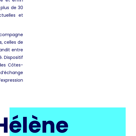
le et enfin
e plus de 30
tuelles et
 accompagne
s, celles de
andit entre
 Dispositif
des Côtes-
 d’échange
l’expression
 Hélène