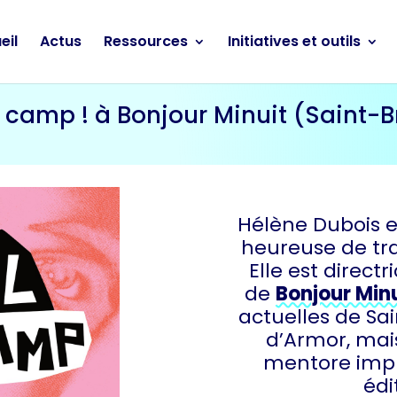
eil
Actus
Ressources
Initiatives et outils
l camp ! à Bonjour Minuit (Saint-B
Hélène Dubois e
heureuse de tra
Elle est direc
de
Bonjour Min
actuelles de Sa
d’Armor, mais
mentore impl
édi