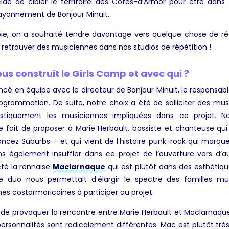
dé de cibler le territoire des Côtes-d’Armor pour être dans c
rayonnement de Bonjour Minuit.
opie, on a souhaité tendre davantage vers quelque chose de ré
e retrouver des musiciennes dans nos studios de répétition !
 construit le Girls Camp et avec qui ?
 en équipe avec le directeur de Bonjour Minuit, le respons
programmation. De suite, notre choix a été de solliciter des mus
stiquement les musiciennes impliquées dans ce projet. 
le fait de proposer à Marie Herbault, bassiste et chanteuse qu
oncez Suburbs – et qui vient de l’histoire punk-rock qui marqu
 également insuffler dans ce projet de l’ouverture vers d’aut
té la rennaise
Maclarnaque
qui est plutôt dans des esthétiques
 duo nous permettait d’élargir le spectre des familles musi
s costarmoricaines à participer au projet.
 de provoquer la rencontre entre Marie Herbault et Maclarnaque
ersonnalités sont radicalement différentes. Mac est plutôt très