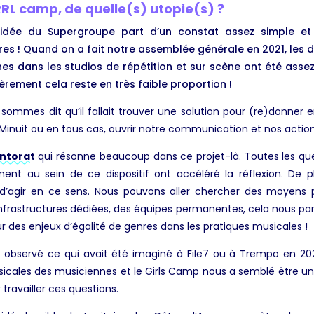
RL camp, de quelle(s) utopie(s) ?
idée du Supergroupe part d’un constat assez simple et
res ! Quand on a fait notre assemblée générale en 2021, les do
s dans les studios de répétition et sur scène ont été assez
èrement cela reste en très faible proportion !
s sommes dit qu’il fallait trouver une solution pour (re)donner
 Minuit ou en tous cas, ouvrir notre communication et nos actions
ntorat
qui résonne beaucoup dans ce projet-là. Toutes les que
nt au sein de ce dispositif ont accéléré la réflexion. De pl
 d’agir en ce sens. Nous pouvons aller chercher des moyens
nfrastructures dédiées, des équipes permanentes, cela nous parais
r des enjeux d’égalité de genres dans les pratiques musicales !
 observé ce qui avait été imaginé à File7 ou à Trempo en 20
sicales des musiciennes et le Girls Camp nous a semblé être un
travailler ces questions.