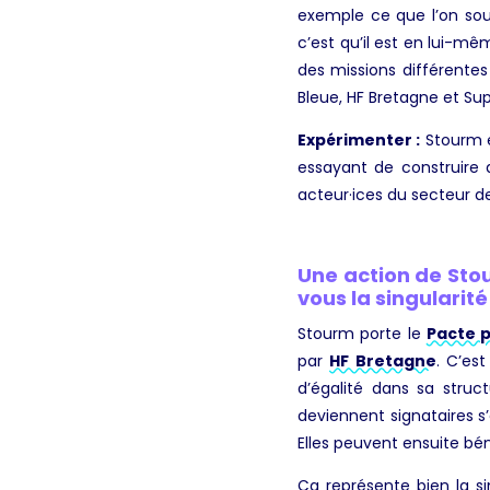
exemple ce que l’on souha
c’est qu’il est en lui-mê
des missions différentes 
Bleue, HF Bretagne et S
Expérimenter :
Stourm e
essayant de construire d
acteur·ices du secteur de 
Une action de Sto
vous la singularité
Stourm porte le
Pacte p
par
HF Bretagne
. C’es
d’égalité dans sa struct
deviennent signataires s
Elles peuvent ensuite bén
Ça représente bien la s