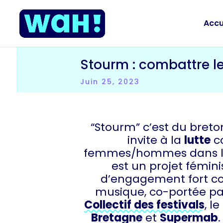
Accu
Stourm : combattre l
Juin 25, 2023
“Stourm” c’est du breto
invite à la
lutte
co
femmes/hommes dans le
est un projet fémini
d’engagement fort co
musique, co-portée par
Collectif des festivals
, l
Bretagne
et
Supermab