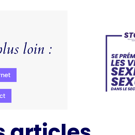
lus loin :
rnet
ct
 articles