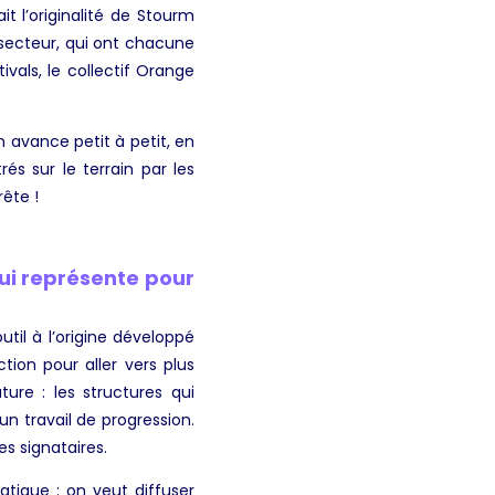
it l’originalité de Stourm
u secteur, qui ont chacune
ivals, le collectif Orange
 avance petit à petit, en
és sur le terrain par les
rête !
ui représente pour
til à l’origine développé
ion pour aller vers plus
ture : les structures qui
n travail de progression.
s signataires.
tique : on veut diffuser