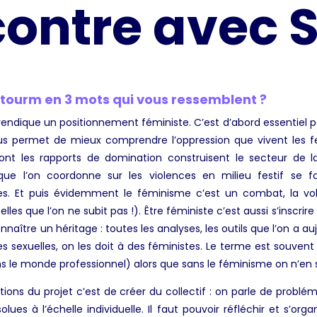
ontre avec 
Stourm en 3 mots qui vous ressemblent ?
ndique un positionnement féministe. C’est d’abord essentiel pour
ous permet de mieux comprendre l’oppression que vivent les 
ont les rapports de domination construisent le secteur de 
 que l’on coordonne sur les violences en milieu festif se f
s. Et puis évidemment le féminisme c’est un combat, la vol
lles que l’on ne subit pas !). Être féministe c’est aussi s’inscrir
nnaître un héritage : toutes les analyses, les outils que l’on a au
es sexuelles, on les doit à des féministes. Le terme est souvent re
le monde professionnel) alors que sans le féminisme on n’en ser
ions du projet c’est de créer du collectif : on parle de problé
lues à l’échelle individuelle. Il faut pouvoir réfléchir et s’org