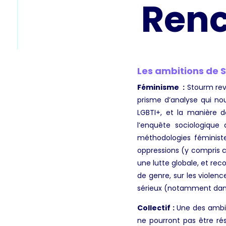
Renc
Les ambitions de 
Féminisme
:
Stourm reve
prisme d’analyse qui n
LGBTI+, et la manière d
l’enquête sociologique
méthodologies féministe
oppressions (y compris ce
une lutte globale, et reco
de genre, sur les violenc
sérieux (notamment dans 
Collectif :
Une des ambit
ne pourront pas être réso