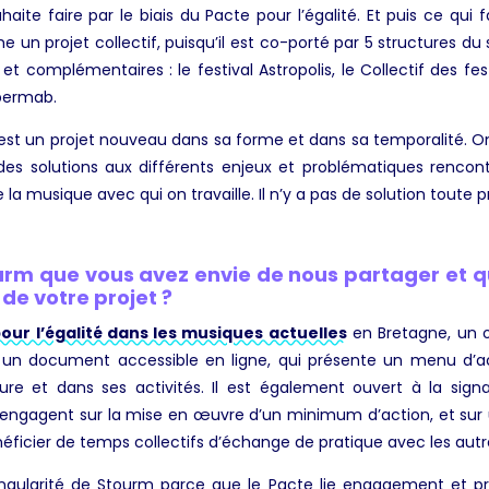
ite faire par le biais du Pacte pour l’égalité. Et puis ce qui fa
me un projet collectif, puisqu’il est co-porté par 5 structures d
et complémentaires : le festival Astropolis, le Collectif des fest
upermab.
st un projet nouveau dans sa forme et dans sa temporalité. On
es solutions aux différents enjeux et problématiques rencontr
la musique avec qui on travaille. Il n’y a pas de solution toute p
urm que vous avez envie de nous partager et q
 de votre projet ?
our l’égalité dans les musiques actuelles
en Bretagne, un ou
t un document accessible en ligne, qui présente un menu d’act
ure et dans ses activités. Il est également ouvert à la signa
’engagent sur la mise en œuvre d’un minimum d’action, et sur u
éficier de temps collectifs d’échange de pratique avec les autre
ingularité de Stourm parce que le Pacte lie engagement et pra