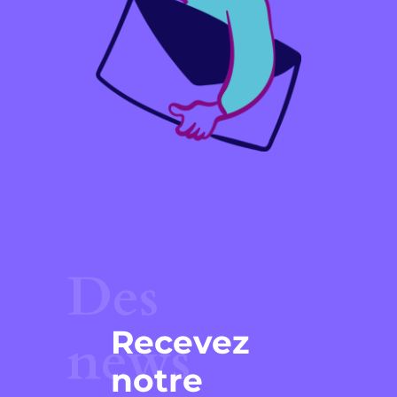
Des
Recevez
news
notre