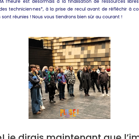
MA l’heure est désormais à la finalisation de ressources libr
des technicien·nes*, à la prise de recul avant de réfléchir à
s sont réunies ! Nous vous tiendrons bien sûr au courant !
! je dirais maintenant que l’i