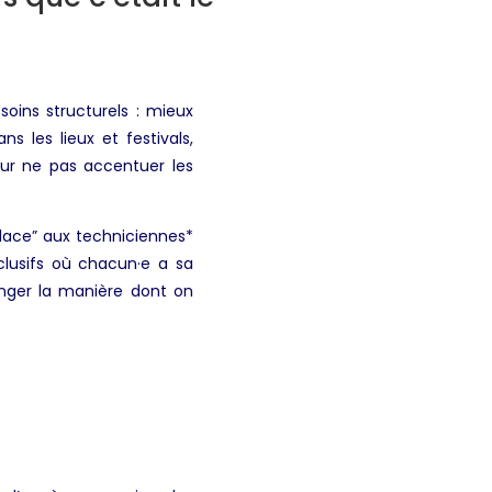
soins structurels : mieux
 les lieux et festivals,
our ne pas accentuer les
 place” aux techniciennes*
clusifs où chacun·e a sa
anger la manière dont on