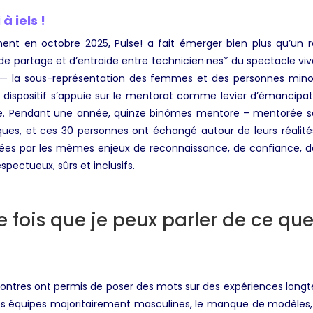
 iels !
ent en octobre 2025, Pulse! a fait émerger bien plus qu’un 
 partage et d’entraide entre technicien·nes* du spectacle viv
 — la sous-représentation des femmes et des personnes mino
 dispositif s’appuie sur le mentorat comme levier d’émancipat
ive. Pendant une année, quinze binômes mentore – mentorée s
ues, et ces 30 personnes ont échangé autour de leurs réalités 
sées par les mêmes enjeux de reconnaissance, de confiance, de
pectueux, sûrs et inclusifs.
e fois que je peux parler de ce que
ntres ont permis de poser des mots sur des expériences longtem
es équipes majoritairement masculines, le manque de modèles, l