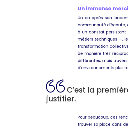
Un immense merci à
Un an après son lancem
communauté d’écoute, de
à un constat persistant
métiers techniques —, le
transformation collect
de manière très réciproq
différentes, mais traver
d’environnements plus res
C’est la premièr
justifier.
Pour beaucoup, ces renco
trouver sa place dans d