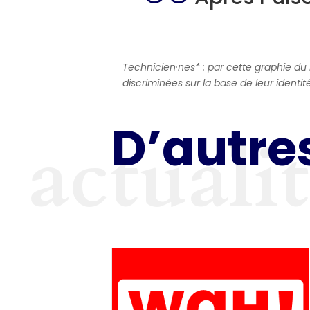
Technicien·nes* : par cette graphie du
discriminées sur la base de leur identit
D’autres
actuali