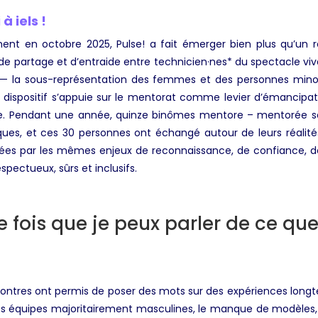
 iels !
ent en octobre 2025, Pulse! a fait émerger bien plus qu’un 
 partage et d’entraide entre technicien·nes* du spectacle viv
 — la sous-représentation des femmes et des personnes mino
 dispositif s’appuie sur le mentorat comme levier d’émancipat
ive. Pendant une année, quinze binômes mentore – mentorée s
ues, et ces 30 personnes ont échangé autour de leurs réalités 
sées par les mêmes enjeux de reconnaissance, de confiance, de
pectueux, sûrs et inclusifs.
e fois que je peux parler de ce que
ntres ont permis de poser des mots sur des expériences longtem
es équipes majoritairement masculines, le manque de modèles, l