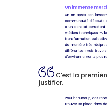
Un immense merci à
Un an après son lancem
communauté d’écoute, de
à un constat persistant
métiers techniques —, le
transformation collect
de manière très réciproq
différentes, mais traver
d’environnements plus res
C’est la premièr
justifier.
Pour beaucoup, ces renco
trouver sa place dans d