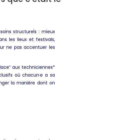
soins structurels : mieux
 les lieux et festivals,
our ne pas accentuer les
 place” aux techniciennes*
clusifs où chacun·e a sa
anger la manière dont on