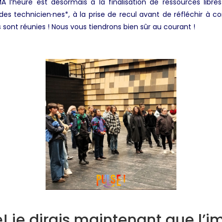
MA l’heure est désormais à la finalisation de ressources libr
des technicien·nes*, à la prise de recul avant de réfléchir à
s sont réunies ! Nous vous tiendrons bien sûr au courant !
! je dirais maintenant que l’i