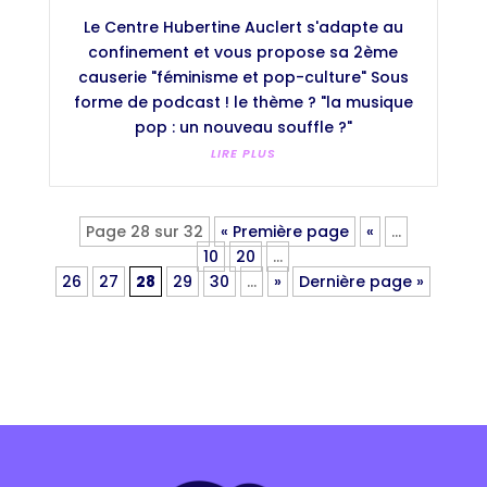
Le Centre Hubertine Auclert s'adapte au
confinement et vous propose sa 2ème
causerie "féminisme et pop-culture" Sous
forme de podcast ! le thème ? "la musique
pop : un nouveau souffle ?"
LIRE PLUS
Page 28 sur 32
« Première page
«
…
10
20
…
26
27
28
29
30
…
»
Dernière page »