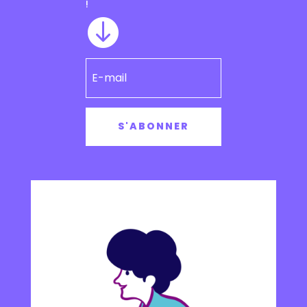
!

S'ABONNER