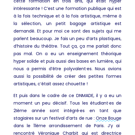
cette formation en trois ans, qui était hyper
intéressante ! C’est une formation publique qui est
à la fois technique et à la fois artistique, même à
la sélection, un petit bagage artistique est
demandé. Et
pour moi ce sont des sujets qui me
parlent beaucoup. Je fais un peu d’arts plastiques,
d’histoire du théâtre. Tout ça, ça me parlait donc
pas mal. On a eu un enseignement théorique
hyper solide et puis aussi des bases en lumière, qui
nous a permis d’être polyvalent·es. Nous avions
aussi la possibilité de créer des petites formes
artistiques, c’était assez chouette !
Et puis dans le cadre de ce DNMADE, il y a eu un
moment un peu décisif. Tous les étudiant·es de
2
Ième
année sont intégré·es en tant que
stagiaires sur un festival d’arts de rue :
Onze Bouge
dans le 11
ème
arrondissement de Paris. J’y ai
rencontré Véronique Charbit qui est directrice