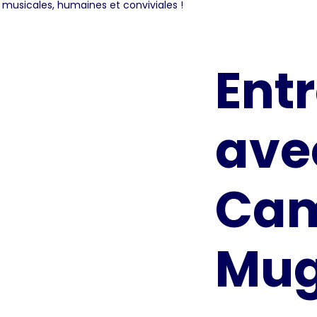
 musicales, humaines et conviviales !
Entr
ave
Cam
Mug