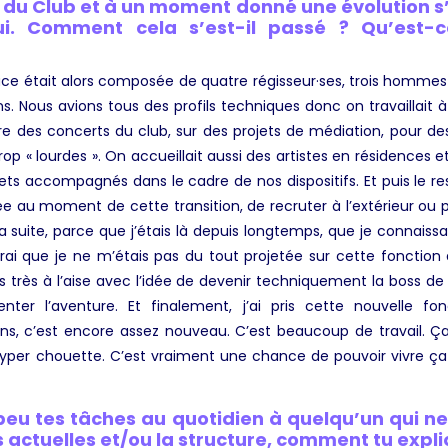
e du Club et à un moment donné une évolution s
ui. Comment cela s’est-il passé ? Qu’est-
lace était alors composée de quatre régisseur·ses, trois hommes
ns. Nous avions tous des profils techniques donc on travaillait à 
ière des concerts du club, sur des projets de médiation, pour 
op « lourdes ». On accueillait aussi des artistes en résidences e
s accompagnés dans le cadre de nos dispositifs. Et puis le re
ée au moment de cette transition, de recruter à l’extérieur ou p
 suite, parce que j’étais là depuis longtemps, que je connaissa
t vrai que je ne m’étais pas du tout projetée sur cette foncti
 pas très à l’aise avec l’idée de devenir techniquement la boss de
r l’aventure. Et finalement, j’ai pris cette nouvelle fo
s, c’est encore assez nouveau. C’est beaucoup de travail. Ça
 hyper chouette. C’est vraiment une chance de pouvoir vivre ç
n peu tes tâches au quotidien à quelqu’un qui 
 actuelles et/ou la structure, comment tu expli