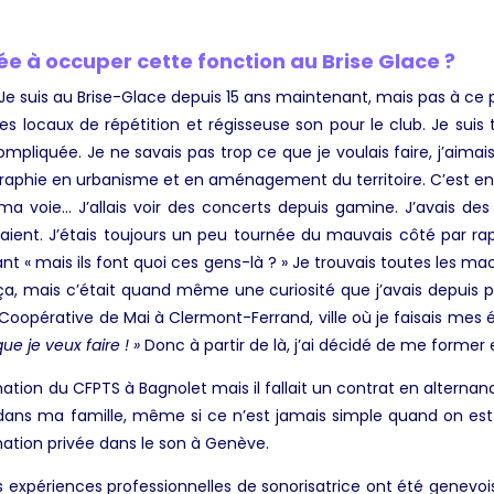
e à occuper cette fonction au Brise Glace ?
 Je suis au Brise-Glace depuis 15 ans maintenant, mais pas à ce po
s locaux de répétition et régisseuse son pour le club. Je sui
pliquée. Je ne savais pas trop ce que je voulais faire, j’aimais 
aphie en urbanisme et en aménagement du territoire. C’est en f
ma voie… J’allais voir des concerts depuis gamine. J’avais de
ient. J’étais toujours un peu tournée du mauvais côté par rapp
t « mais ils font quoi ces gens-là ? » Je trouvais toutes les mac
, mais c’était quand même une curiosité que j’avais depuis petite
Coopérative de Mai à Clermont-Ferrand, ville où je faisais mes ét
que je veux faire ! »
Donc à partir de là, j’ai décidé de me former
mation du CFPTS à Bagnolet mais il fallait un contrat en alternanc
dans ma famille, même si ce n’est jamais simple quand on est
rmation privée dans le son à Genève.
expériences professionnelles de sonorisatrice ont été genevois