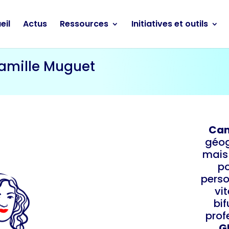
eil
Actus
Ressources
Initiatives et outils
amille Muguet
Cam
géog
mais 
po
perso
vit
bif
prof
G