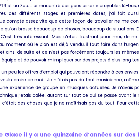
PTR
et au
Zoo
. J’ai rencontré des gens assez incroyables là-bas
ès ces différents stages et premières dates, j’ai fait aus
due compte assez vite que cette façon de travailler ne me conv
 qu’on brasse beaucoup de choses, beaucoup de situations. Dan
C’est très intéressant. Mais c’était frustrant pour moi, de ne
au moment où le plan est déjà vendu, il faut faire dans l’urge
et ainsi de suite et ce n’est pas forcément toujours les mêmes 
e équipe et de pouvoir m’impliquer sur des projets à plus long te
n peu les offres d’emploi qui pouvaient répondre à ces envies et
 voulu croire en moi ! Je n’étais pas du tout musicienne, même s
cune expérience de groupe en musiques actuelles. Je n’avais pa
hnique j’étais calée, autant sur tout ce qui se passe avant le m
a, c’était des choses que je ne maîtrisais pas du tout. Pour cette
s.
e Glace il y a une quinzaine d’années sur des