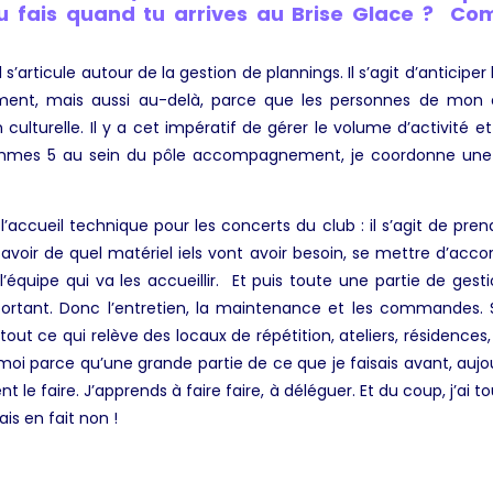
tu fais quand tu arrives au Brise Glace ? Co
’articule autour de la gestion de plannings. Il s’agit d’anticiper 
nt, mais aussi au-delà, parce que le
s personnes
de mon é
n culturelle. Il y a cet impératif de gérer le volume d’activité
ommes 5 au sein du pôle accompagnement, je coordonne une 
’accueil technique pour les concerts du club : il s’agit de pren
voir de quel matériel iels vont avoir besoin, se mettre d’accord s
 l’équipe qui va les accueillir. Et puis toute une partie de ges
ortant. Donc l’entretien, la maintenance et les commandes.
a tout ce qui relève des locaux de répétition, ateliers, résidenc
 moi parce qu’une grande partie de ce que je faisais avant, aujou
 faire. J’apprends à faire faire, à déléguer. Et du coup, j’ai to
ais en fait non !