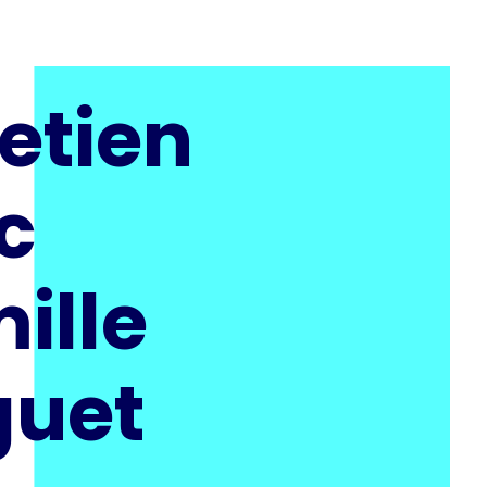
etien
c
ille
uet