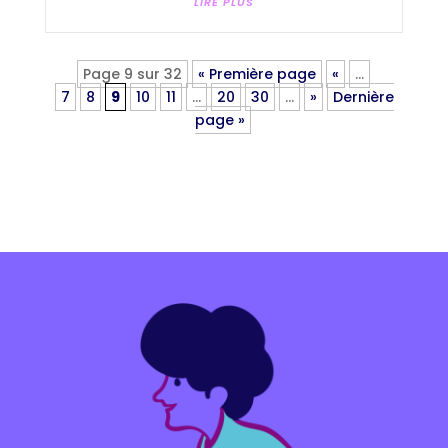
LIRE PLUS
Page 9 sur 32
« Première page
«
…
7
8
9
10
11
…
20
30
…
»
Dernière
page »