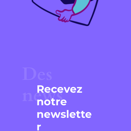
Des
Recevez
news
notre
newslette
r