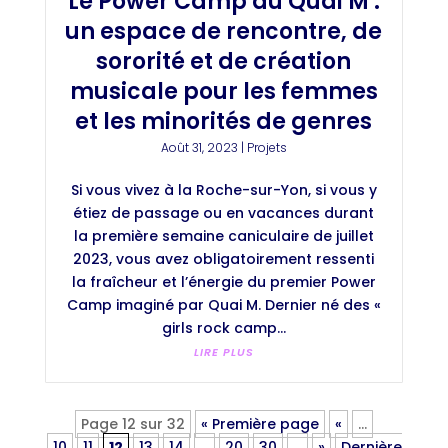
Le Power Camp du Quai M :
un espace de rencontre, de
sororité et de création
musicale pour les femmes
et les minorités de genres
Août 31, 2023
|
Projets
Si vous vivez à la Roche-sur-Yon, si vous y
étiez de passage ou en vacances durant
la première semaine caniculaire de juillet
2023, vous avez obligatoirement ressenti
la fraîcheur et l’énergie du premier Power
Camp imaginé par Quai M. Dernier né des «
girls rock camp...
LIRE PLUS
Page 12 sur 32
« Première page
«
…
10
11
12
13
14
…
20
30
…
»
Dernière