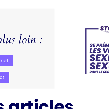
lus loin :
rnet
ct
 articles