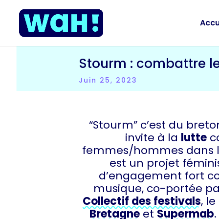
Accu
Stourm : combattre l
Juin 25, 2023
“Stourm” c’est du breto
invite à la
lutte
co
femmes/hommes dans le
est un projet fémini
d’engagement fort co
musique, co-portée par
Collectif des festivals
, l
Bretagne
et
Supermab