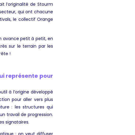
it l’originalité de Stourm
u secteur, qui ont chacune
ivals, le collectif Orange
 avance petit à petit, en
és sur le terrain par les
rête !
ui représente pour
til à l’origine développé
ion pour aller vers plus
ture : les structures qui
n travail de progression.
s signataires.
tique : on veut diffuser