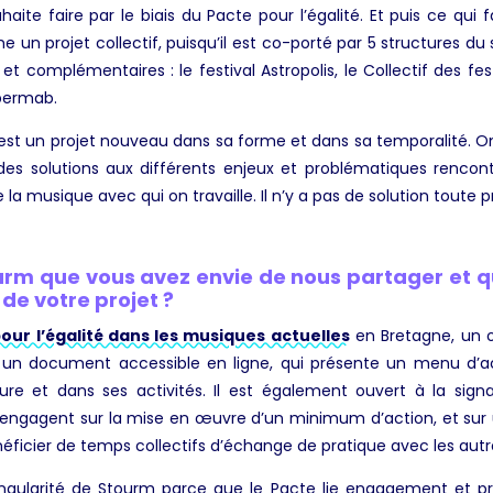
ite faire par le biais du Pacte pour l’égalité. Et puis ce qui fa
me un projet collectif, puisqu’il est co-porté par 5 structures d
et complémentaires : le festival Astropolis, le Collectif des fest
upermab.
st un projet nouveau dans sa forme et dans sa temporalité. On
es solutions aux différents enjeux et problématiques rencontr
la musique avec qui on travaille. Il n’y a pas de solution toute p
urm que vous avez envie de nous partager et q
 de votre projet ?
our l’égalité dans les musiques actuelles
en Bretagne, un ou
t un document accessible en ligne, qui présente un menu d’act
ure et dans ses activités. Il est également ouvert à la signa
’engagent sur la mise en œuvre d’un minimum d’action, et sur u
éficier de temps collectifs d’échange de pratique avec les autre
ingularité de Stourm parce que le Pacte lie engagement et pra