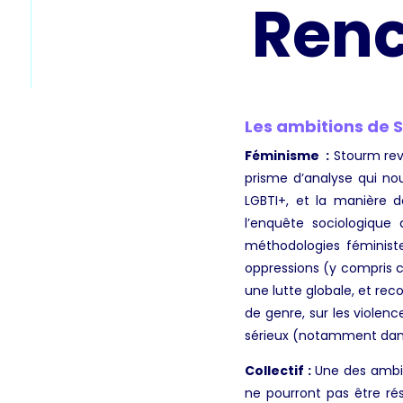
Renc
Les ambitions de 
Féminisme
:
Stourm reve
prisme d’analyse qui n
LGBTI+, et la manière d
l’enquête sociologique
méthodologies féministe
oppressions (y compris ce
une lutte globale, et reco
de genre, sur les violenc
sérieux (notamment dans 
Collectif :
Une des ambit
ne pourront pas être réso