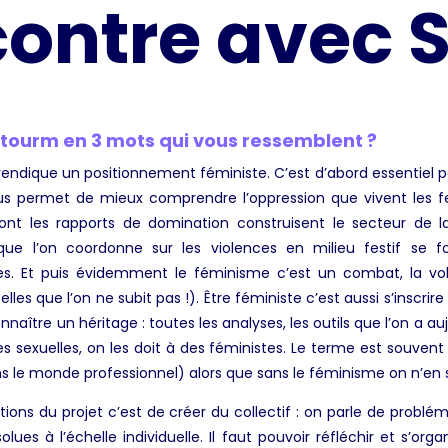
ontre avec 
Stourm en 3 mots qui vous ressemblent ?
ndique un positionnement féministe. C’est d’abord essentiel pour
ous permet de mieux comprendre l’oppression que vivent les 
ont les rapports de domination construisent le secteur de 
 que l’on coordonne sur les violences en milieu festif se f
s. Et puis évidemment le féminisme c’est un combat, la vol
lles que l’on ne subit pas !). Être féministe c’est aussi s’inscrir
nnaître un héritage : toutes les analyses, les outils que l’on a au
es sexuelles, on les doit à des féministes. Le terme est souvent re
le monde professionnel) alors que sans le féminisme on n’en ser
ions du projet c’est de créer du collectif : on parle de problé
lues à l’échelle individuelle. Il faut pouvoir réfléchir et s’org