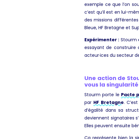
exemple ce que l’on souha
c’est qu’il est en lui-mê
des missions différentes 
Bleue, HF Bretagne et S
Expérimenter :
Stourm e
essayant de construire d
acteur·ices du secteur de 
Une action de Sto
vous la singularité
Stourm porte le
Pacte p
par
HF Bretagne
. C’es
d’égalité dans sa struct
deviennent signataires s
Elles peuvent ensuite bén
Ça représente bien la s