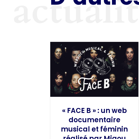
actuali
« FACE B » : un web
documentaire
musical et féminin
réalisé par Miaou