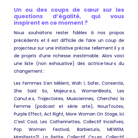
Un ou des coups de cœur sur les
questions d’égalité, qui vous
inspirent en ce moment ?
Nous souhaitons rester fidèles à nos propos
précédents et il est difficile de faire un coup de
projecteur sur une initiative précise tellement il y a
de projets d’une richesse inestimable. Alors voici
une liste (non exhaustive) des actrice·teur·s du
changement :
Les Femmes S’en Mêlent, Wah !, Safer, Consentis,
She Said So, Majeur.e.s, WomenBeats, Les
Canut.e.s, Trajectoires, Musiciennes, Cherchez la
Femme (podcast et série arte), NousToutes,
Purple Effect, Act Right, More Woman On Stage, Ici
C’est Cool, Les Catherinettes, Collectif Incisifves,
Pop Women Festival, Barbieturix, MEWEM,
Manifesto21, La Petite, Collectif Cru.es, Collectif