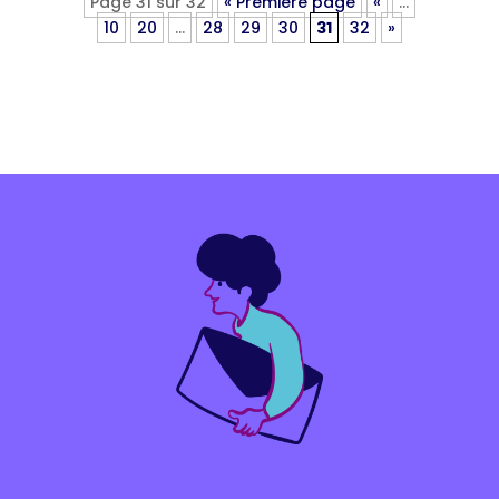
Page 31 sur 32
« Première page
«
…
10
20
…
28
29
30
31
32
»