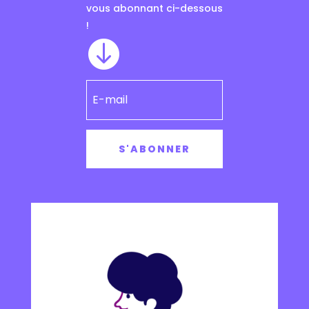
vous abonnant ci-dessous
!

S'ABONNER