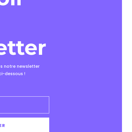
etter
s notre newsletter
ci-dessous !
ER