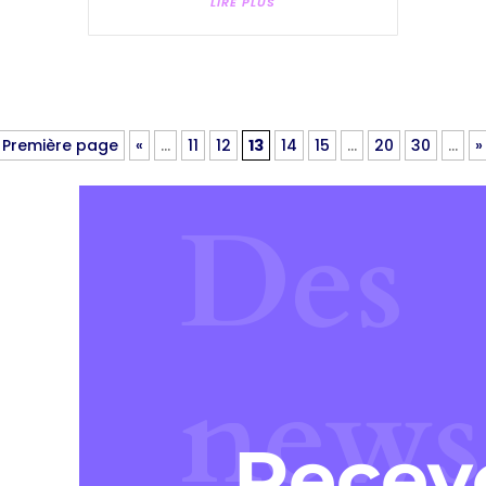
LIRE PLUS
 Première page
«
…
11
12
13
14
15
…
20
30
…
»
Des
news
Recev