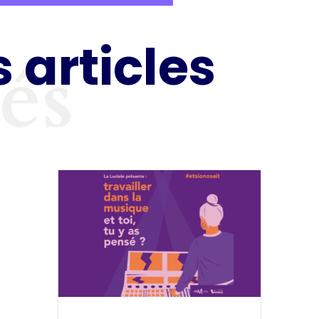
 articles
tés