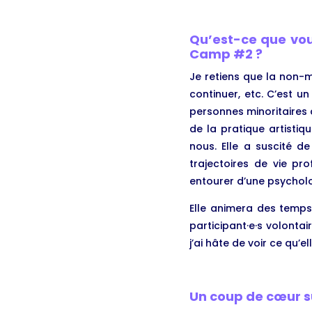
Qu’est-ce que vo
Camp #2 ?
Je retiens que la non-mi
continuer, etc. C’est u
personnes minoritaires d
de la pratique artisti
nous. Elle a suscité d
trajectoires de vie pr
entourer d’une psycholo
Elle animera des temps
participant·e·s volonta
j’ai hâte de voir ce qu’el
Un coup de cœur su