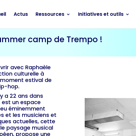
eil
Actus
Ressources
Initiatives et outils
summer camp de Trempo !
vrir avec Raphaèle
tion culturelle à
 moment estival de
hip-hop.
 y a 22 ans dans
, est un espace
Lieu éminemment
s et les musiciens et
ques actuelles, cette
 le paysage musical
opéen, propose une