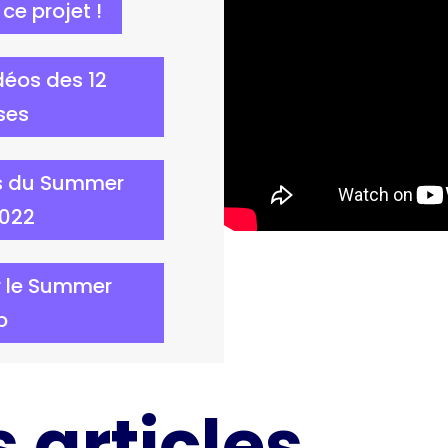
 ce projet !
déos des 12
ses
es du Summer
022
r le Summer
p
 articles