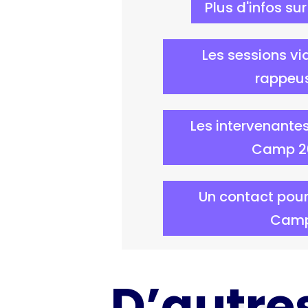
Plus d'infos sur
Les sessions vi
rappeu
Les intervenant
Camp 2
Un contact pou
Cam
D’autres