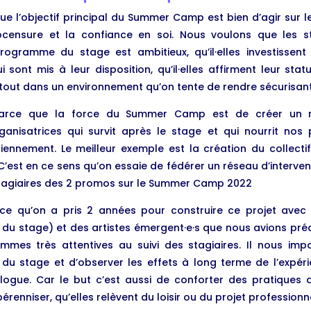
e l’objectif principal du Summer Camp est bien d’agir sur le 
censure et la confiance en soi. Nous voulons que les sta
ogramme du stage est ambitieux, qu’il·elles investissent
ont mis à leur disposition, qu’il·elles affirment leur sta
nt tout dans un environnement qu’on tente de rendre sécurisant
rce que la force du Summer Camp est de créer un rés
ganisatrices qui survit après le stage et qui nourrit nos 
diennement. Le meilleur exemple est la création du collec
1. C’est en ce sens qu’on essaie de fédérer un réseau d’interv
 stagiaires des 2 promos sur le Summer Camp 2022
e qu’on a pris 2 années pour construire ce projet ave
e du stage) et des artistes émergent·e·s que nous avions pré
ommes très attentives au suivi des stagiaires. Il nous imp
u stage et d’observer les effets à long terme de l’exp
ologue. Car le but c’est aussi de conforter des pratiques a
renniser, qu’elles relèvent du loisir ou du projet professionne