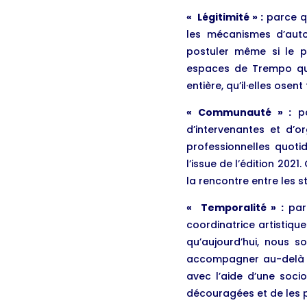
« Légitimité » :
parce qu
les mécanismes d’auto
postuler même si le pr
espaces de Trempo qui s
entière, qu’il·elles ose
« Communauté » :
pa
d’intervenantes et d’or
professionnelles quoti
l’issue de l’édition 202
la rencontre entre les
« Temporalité » :
parc
coordinatrice artistiqu
qu’aujourd’hui, nous s
accompagner au-delà d
avec l’aide d’une soci
découragées et de les pé