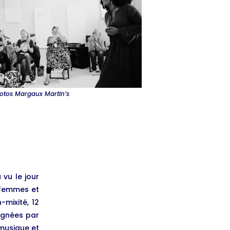
otos Margaux Martin’s
 vu le jour
 femmes et
-mixité, 12
agnées par
 musique et