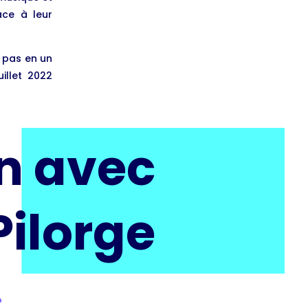
ace à leur
a pas en un
illet 2022
en avec
ilorge
?