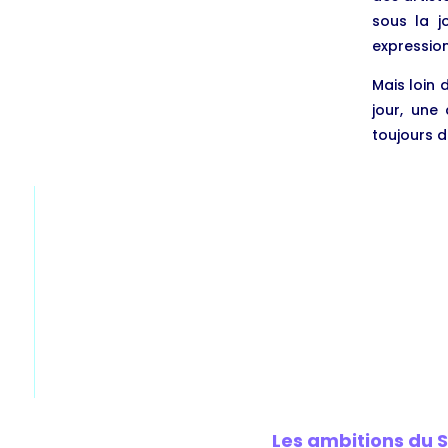
sous la j
expression,
Mais loin 
jour, une
toujours d
Les ambitions du 