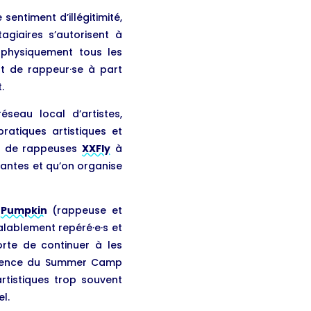
sentiment d’illégitimité,
giaires s’autorisent à
 physiquement tous les
tut de rappeur·se à part
.
eau local d’artistes,
pratiques artistiques et
tif de rappeuses
XXFly
à
enantes et qu’on organise
c
Pumpkin
(rappeuse et
alablement repéré·e·s et
orte de continuer à les
érience du Summer Camp
rtistiques trop souvent
l.