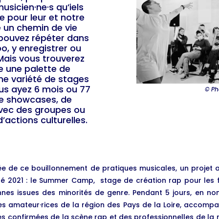
usicien·ne·s qu’iels
e pour leur et notre
re un chemin de vie
s pouvez répéter dans
o, y enregistrer ou
 Mais vous trouverez
 une palette de
ne variété de stages
us ayez 6 mois ou 77
© Ph
de showcases, de
avec des groupes ou
’actions culturelles.
ée de ce bouillonnement de pratiques musicales, un projet a
été 2021 : le Summer Camp, stage de création rap pour les
nes issues des minorités de genre. Pendant 5 jours, en non
es amateur·rices de la région des Pays de la Loire, accomp
es confirmées de la scène rap et des professionnelles de la