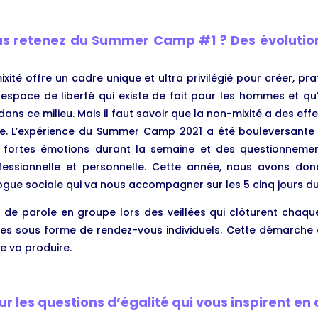
us retenez du Summer Camp #1 ? Des évolutio
xité offre un cadre unique et ultra privilégié pour créer, pra
n espace de liberté qui existe de fait pour les hommes et qu’i
ans ce milieu. Mais il faut savoir que la non-mixité a des eff
que. L’expérience du Summer Camp 2021 a été bouleversant
e fortes émotions durant la semaine et des questionnemen
ofessionnelle et personnelle. Cette année, nous avons don
gue sociale qui va nous accompagner sur les 5 cinq jours du
 de parole en groupe lors des veillées qui clôturent chaque
ires sous forme de rendez-vous individuels. Cette démarche 
le va produire.
r les questions d’égalité qui vous inspirent e