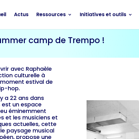
eil
Actus
Ressources
Initiatives et outils
summer camp de Trempo !
vrir avec Raphaèle
tion culturelle à
 moment estival de
hip-hop.
 y a 22 ans dans
, est un espace
Lieu éminemment
s et les musiciens et
ques actuelles, cette
 le paysage musical
opéen, propose une