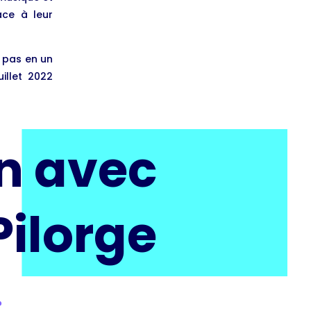
ace à leur
a pas en un
illet 2022
en avec
ilorge
?