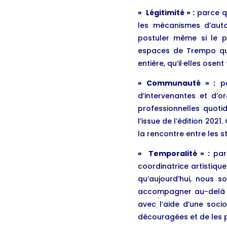
« Légitimité » :
parce qu
les mécanismes d’auto
postuler même si le pr
espaces de Trempo qui s
entière, qu’il·elles ose
« Communauté » :
pa
d’intervenantes et d’or
professionnelles quoti
l’issue de l’édition 202
la rencontre entre les
« Temporalité » :
parc
coordinatrice artistiqu
qu’aujourd’hui, nous s
accompagner au-delà d
avec l’aide d’une soci
découragées et de les pé