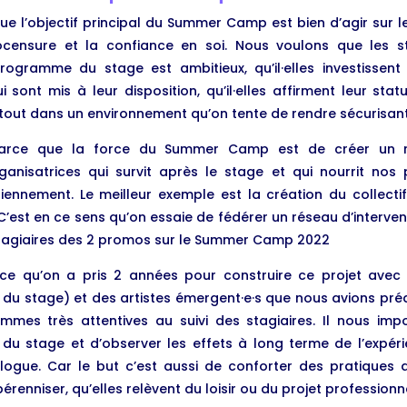
e l’objectif principal du Summer Camp est bien d’agir sur le 
censure et la confiance en soi. Nous voulons que les sta
ogramme du stage est ambitieux, qu’il·elles investissent
ont mis à leur disposition, qu’il·elles affirment leur sta
nt tout dans un environnement qu’on tente de rendre sécurisant
rce que la force du Summer Camp est de créer un rés
ganisatrices qui survit après le stage et qui nourrit nos 
diennement. Le meilleur exemple est la création du collec
1. C’est en ce sens qu’on essaie de fédérer un réseau d’interv
 stagiaires des 2 promos sur le Summer Camp 2022
e qu’on a pris 2 années pour construire ce projet ave
e du stage) et des artistes émergent·e·s que nous avions pré
ommes très attentives au suivi des stagiaires. Il nous imp
u stage et d’observer les effets à long terme de l’exp
ologue. Car le but c’est aussi de conforter des pratiques a
renniser, qu’elles relèvent du loisir ou du projet professionne