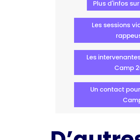
Plus d'infos sur
Les sessions vi
rappeu
Les intervenant
Camp 2
Un contact pou
Cam
D’autres