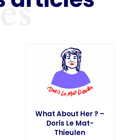
tés
What About Her ? –
Doris Le Mat-
Thieulen