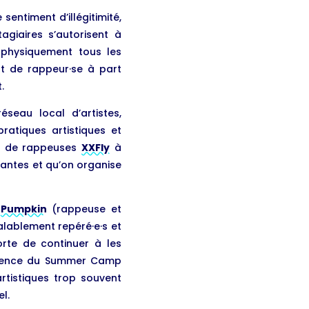
sentiment d’illégitimité,
giaires s’autorisent à
 physiquement tous les
tut de rappeur·se à part
.
eau local d’artistes,
pratiques artistiques et
tif de rappeuses
XXFly
à
enantes et qu’on organise
c
Pumpkin
(rappeuse et
alablement repéré·e·s et
orte de continuer à les
érience du Summer Camp
rtistiques trop souvent
l.