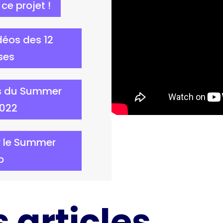
 ce projet !
déos des 12
ses
es du Summer
022
r le Summer
p
 articles