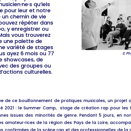
usicien·ne·s qu’iels
e pour leur et notre
re un chemin de vie
s pouvez répéter dans
o, y enregistrer ou
 Mais vous trouverez
 une palette de
ne variété de stages
us ayez 6 mois ou 77
© Ph
de showcases, de
avec des groupes ou
’actions culturelles.
ée de ce bouillonnement de pratiques musicales, un projet a
été 2021 : le Summer Camp, stage de création rap pour les
nes issues des minorités de genre. Pendant 5 jours, en non
es amateur·rices de la région des Pays de la Loire, accomp
es confirmées de la scène rap et des professionnelles de la