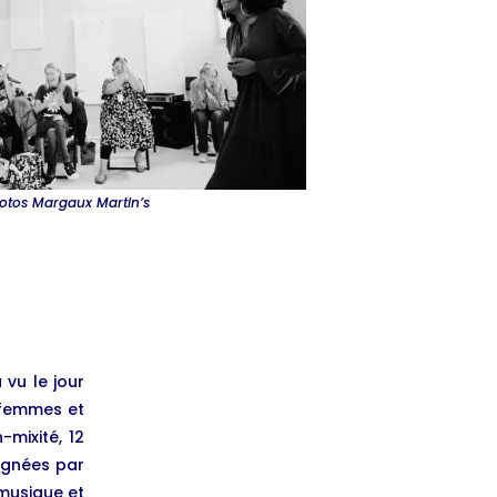
otos Margaux Martin’s
 vu le jour
 femmes et
-mixité, 12
agnées par
 musique et