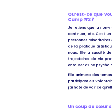
Qu’est-ce que vo
Camp #2 ?
Je retiens que la non-mi
continuer, etc. C’est u
personnes minoritaires d
de la pratique artisti
nous. Elle a suscité d
trajectoires de vie pr
entourer d’une psycholo
Elle animera des temps
participant·e·s volonta
j’ai hâte de voir ce qu’el
Un coup de cœur su