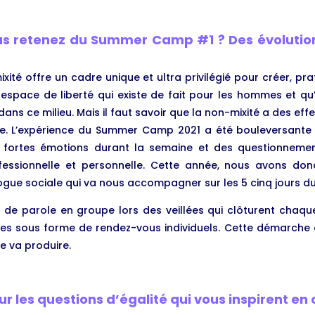
us retenez du Summer Camp #1 ? Des évolutio
xité offre un cadre unique et ultra privilégié pour créer, pra
n espace de liberté qui existe de fait pour les hommes et qu’i
ans ce milieu. Mais il faut savoir que la non-mixité a des eff
que. L’expérience du Summer Camp 2021 a été bouleversant
e fortes émotions durant la semaine et des questionnemen
ofessionnelle et personnelle. Cette année, nous avons don
gue sociale qui va nous accompagner sur les 5 cinq jours du
 de parole en groupe lors des veillées qui clôturent chaque
ires sous forme de rendez-vous individuels. Cette démarche 
le va produire.
r les questions d’égalité qui vous inspirent e