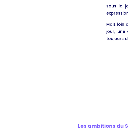
sous la j
expression,
Mais loin 
jour, une
toujours d
Les ambitions du 