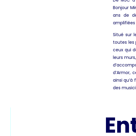
De MJC à S
Bonjour Min
ans de dé
amplifiées
Situé sur 
toutes les 
ceux qui d
leurs murs
d’accompa
d’Armor, 
ainsi qu’à 
des musici
En