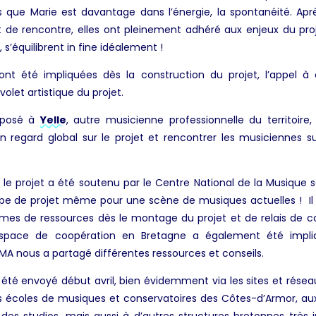
is que Marie est davantage dans l’énergie, la spontanéité. Apr
 de rencontre, elles ont pleinement adhéré aux enjeux du proj
s’équilibrent in fine idéalement !
t été impliquées dès la construction du projet, l’appel à 
olet artistique du projet.
roposé à
Yelle
, autre musicienne professionnelle du territoire,
 regard global sur le projet et rencontrer les musiciennes s
, le projet a été soutenu par le Centre National de la Musique s
e de projet même pour une scène de musiques actuelles ! Il y
mes de ressources dès le montage du projet et de relais de
l’espace de coopération en Bretagne a également été impl
IMA nous a partagé différentes ressources et conseils.
été envoyé début avril, bien évidemment via les sites et réseau
es écoles de musiques et conservatoires des Côtes-d’Armor, aux
des studios, mais aussi à d’autres structures bretonnes très 