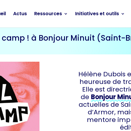
eil
Actus
Ressources
Initiatives et outils
l camp ! à Bonjour Minuit (Saint-B
Hélène Dubois e
heureuse de tra
Elle est direc
de
Bonjour Min
actuelles de Sa
d’Armor, mais
mentore impl
édi