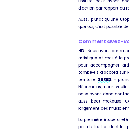
Ensuite, nous avons déci
d’action par rapport au 
Aussi, plutôt qu’une ut
que oui, c’est possible d
Comment avez-vous
HD
:
Nous avons commencé
artistique et moi, à la 
pour accompagner arti
tombé·e·s d’accord sur 
territoire,
SBRBS
, – pron
Néanmoins, nous voulions
nous avons donc contac
aussi beat makeuse. Ce
largement des musicienne
La première étape a été
pas du tout et dont les p