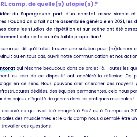
RL camp, de quelle(s) utopie(s) ?
idée du Supergroupe part d’un constat assez simple et
res ! Quand on a fait notre assemblée générale en 2021, les do
s dans les studios de répétition et sur scène ont été assez
èrement cela reste en très faible proportion !
s sommes dit qu’il fallait trouver une solution pour (re)donner
 Minuit ou en tous cas, ouvrir notre communication et nos actions
ntorat
qui résonne beaucoup dans ce projet-là. Toutes les que
nt au sein de ce dispositif ont accéléré la réflexion. De pl
 d’agir en ce sens. Nous pouvons aller chercher des moyens
nfrastructures dédiées, des équipes permanentes, cela nous parais
r des enjeux d’égalité de genres dans les pratiques musicales !
 observé ce qui avait été imaginé à File7 ou à Trempo en 20
sicales des musiciennes et le Girls Camp nous a semblé être un
travailler ces questions.