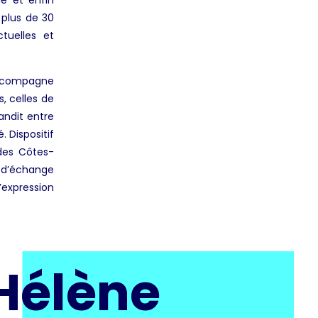
le et enfin
e plus de 30
tuelles et
 accompagne
s, celles de
andit entre
 Dispositif
des Côtes-
 d’échange
l’expression
 Hélène