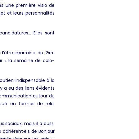
ès une première visio de
et et leurs personnalités
candidatures… Elles sont
 d’être marraine du Grrrl
ur « la semaine de colo-
outien indispensable à la
 a eu des liens évidents
 communication autour du
iqué en termes de relai
x sociaux, mais il a aussi
 adhérent·e·s de Bonjour
impliquées sur les enjeux