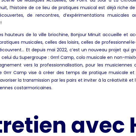
cène de Musiques Actuelles, de Point du Jour à La Citrouil
uit, l’histoire de ce lieu de pratiques musical est déjà riche d
couvertes, de rencontres, d’expérimentations musicales ac
 !
les hauteurs de la ville briochine, Bonjour Minuit accueille et
pratiques musicales, celles des loisirs, celles de professionnel·le·
écouvrent… Et depuis mai 2022, c’est un nouveau projet qui gr
, celui du Supergroupe : Grrrl Camp, colo musicale en non-mixité.
gnement vers la professionnalisation, pour les musiciennes 
ce Grrr Camp vise à créer des temps de pratique musicale et
favoriser la transmission par les pairs et inviter à la créativité et 
ennes costarmoricaines.
tretien avec