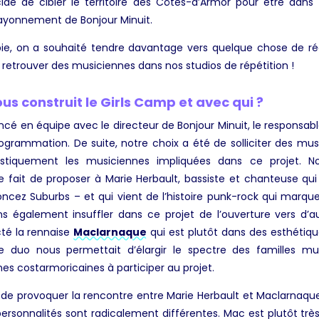
dé de cibler le territoire des Côtes-d’Armor pour être dans c
rayonnement de Bonjour Minuit.
opie, on a souhaité tendre davantage vers quelque chose de ré
e retrouver des musiciennes dans nos studios de répétition !
 construit le Girls Camp et avec qui ?
 en équipe avec le directeur de Bonjour Minuit, le respons
programmation. De suite, notre choix a été de solliciter des mus
stiquement les musiciennes impliquées dans ce projet. 
le fait de proposer à Marie Herbault, bassiste et chanteuse qu
oncez Suburbs – et qui vient de l’histoire punk-rock qui marqu
 également insuffler dans ce projet de l’ouverture vers d’aut
té la rennaise
Maclarnaque
qui est plutôt dans des esthétiques
 duo nous permettait d’élargir le spectre des familles musi
s costarmoricaines à participer au projet.
 de provoquer la rencontre entre Marie Herbault et Maclarnaque
ersonnalités sont radicalement différentes. Mac est plutôt très