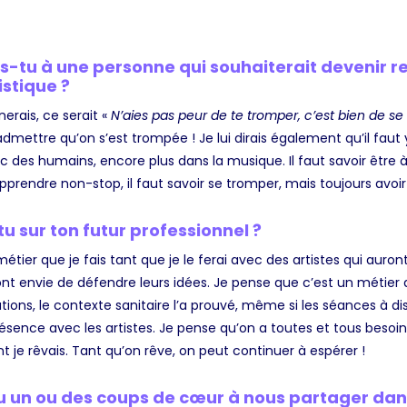
s-tu à une personne qui souhaiterait devenir 
stique ?
erais, ce serait «
N’aies pas peur de te tromper, c’est bien de se
dmettre qu’on s’est trompée ! Je lui dirais également qu’il faut y c
c des humains, encore plus dans la musique. Il faut savoir être à l
 d’apprendre non-stop, il faut savoir se tromper, mais toujours avoi
 sur ton futur professionnel ?
étier que je fais tant que je le ferai avec des artistes qui auron
ui ont envie de défendre leurs idées. Je pense que c’est un métier
ations, le contexte sanitaire l’a prouvé, même si les séances à 
ésence avec les artistes. Je pense qu’on a toutes et tous besoi
nt je rêvais. Tant qu’on rêve, on peut continuer à espérer !
tu un ou des coups de cœur à nous partager dan