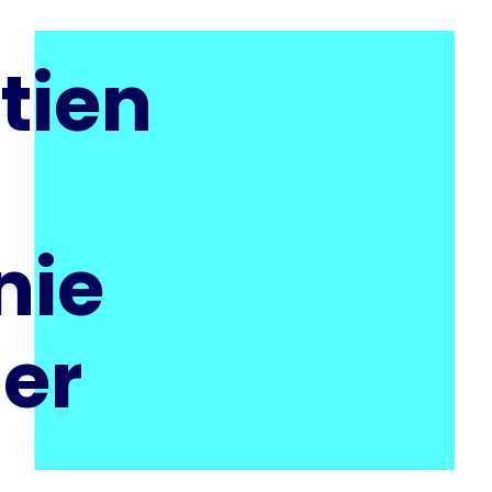
tien
nie
ier