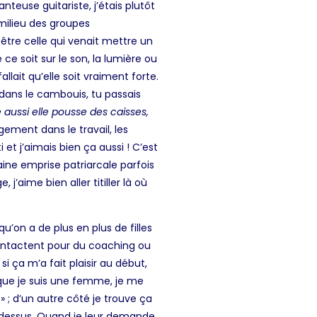
teuse guitariste, j’étais plutôt
 milieu des groupes
 être celle qui venait mettre un
 ce soit sur le son, la lumière ou
llait qu’elle soit vraiment forte.
dans le cambouis, tu passais
 aussi elle
pousse des caisses,
gement dans le travail, les
t j’aimais bien ça aussi ! C’est
aine emprise patriarcale parfois
’aime bien aller titiller là où
qu’on a de plus en plus de filles
contactent pour du coaching ou
 ça m’a fait plaisir au début,
 que je suis une femme, je me
» ; d’un autre côté je trouve ça
-dessus. Quand je leur demande