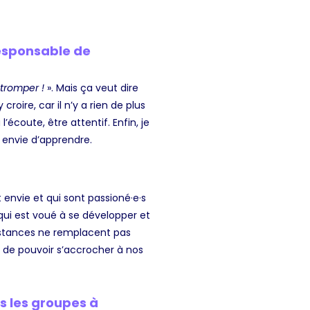
responsable de
 tromper !
». Mais ça veut dire
roire, car il n’y a rien de plus
’écoute, être attentif. Enfin, je
r envie d’apprendre.
t envie et qui sont passioné·e·s
 qui est voué à se développer et
distances ne remplacent pas
n de pouvoir s’accrocher à nos
s les groupes à