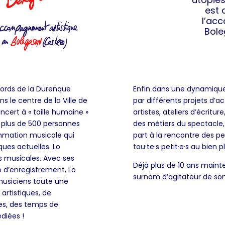
est 
l’ac
Bole
 bords de la Durenque
Enfin dans une dynamique 
ns le centre de la Ville de
par différents projets d’ac
ncert à « taille humaine »
artistes, ateliers d’écrit
u plus de 500 personnes
des métiers du spectacle
ammation musicale qui
part à la rencontre des pe
ues actuelles. Lo
tou·te·s petit·e·s au bien p
es musicales. Avec ses
Déjà plus de 10 ans maint
o d’enregistrement, Lo
surnom d’agitateur de son
musiciens toute une
rtistiques, de
es, des temps de
édiées !