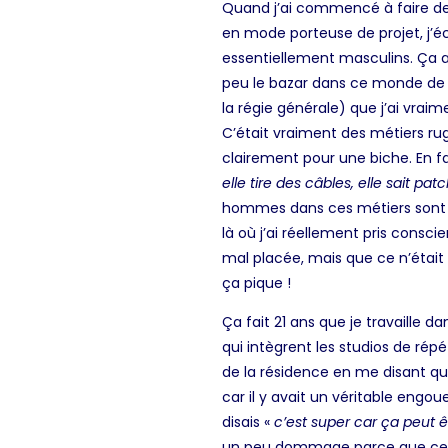
Quand j’ai commencé à faire de l
en mode porteuse de projet, j’écr
essentiellement masculins. Ça a 
peu le bazar dans ce monde de « ge
la régie générale) que j’ai vraim
C’était vraiment des métiers ru
clairement pour une biche. En fai
elle tire des câbles, elle sait pat
hommes dans ces métiers sont hyp
là où j’ai réellement pris consc
mal placée, mais que ce n’était 
ça pique !
Ça fait 21 ans que je travaille da
qui intègrent les studios de ré
de la résidence en me disant qu’
car il y avait un véritable eng
disais «
c’est super car ça peut ê
un peu dommage parce que ce n’