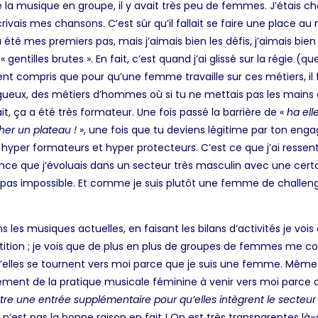
a musique en groupe, il y avait très peu de femmes. J’étais chan
ivais mes chansons. C’est sûr qu’il fallait se faire une place au
été mes premiers pas, mais j’aimais bien les défis, j’aimais bien
ntilles brutes ». En fait, c’est quand j’ai glissé sur la régie (que
ent compris que pour qu’une femme travaille sur ces métiers, il fa
gueux, des métiers d’hommes où si tu ne mettais pas les mains 
t, ça a été très formateur. Une fois passé la barrière de «
ha elle
cher un plateau !
», une fois que tu deviens légitime par ton enga
er formateurs et hyper protecteurs. C’est ce que j’ai ressenti e
ience que j’évoluais dans un secteur très masculin avec une cert
pas impossible. Et comme je suis plutôt une femme de challenge, j
ns les musiques actuelles, en faisant les bilans d’activités je vois 
pétition ; je vois que de plus en plus de groupes de femmes me 
elles se tournent vers moi parce que je suis une femme. Même si
ouement de la pratique musicale féminine à venir vers moi parce
tre une entrée supplémentaire pour qu’elles intègrent le secteur
est pas la bonne raison en fait ! On est très transparentes là