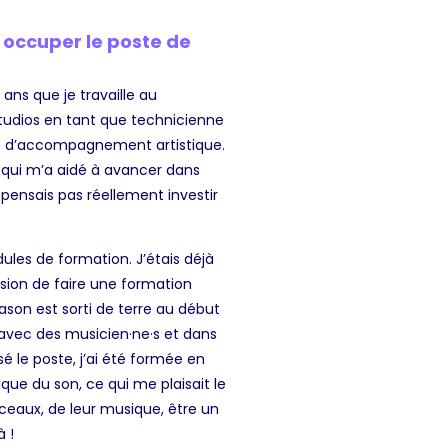
à occuper le poste de
ans que je travaille au
tudios en tant que technicienne
gée d’accompagnement artistique.
u qui m’a aidé à avancer dans
pensais pas réellement investir
ules de formation. J’étais déjà
asion de faire une formation
ason est sorti de terre au début
er avec des musicien·ne·s et dans
é le poste, j’ai été formée en
que du son, ce qui me plaisait le
ceaux, de leur musique, être un
à !