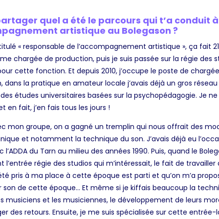
artager quel a été le parcours qui t’a conduit 
mpagnement artistique au Bolegason ?
titulé « responsable de l’accompagnement artistique », ça fait 21 
 chargée de production, puis je suis passée sur la régie des s
pour cette fonction. Et depuis 2010, j’occupe le poste de char
, dans la pratique en amateur locale j’avais déjà un gros résea
 des études universitaires basées sur la psychopédagogie. Je ne 
en fait, j’en fais tous les jours !
vec mon groupe, on a gagné un tremplin qui nous offrait des mod
chnique et notamment la technique du son. J’avais déjà eu l’occ
 l’ADDA du Tarn au milieu des années 1990. Puis, quand le Boleg
 l’entrée régie des studios qui m’intéressait, le fait de travaill
 été pris à ma place à cette époque est parti et qu’on m’a propos
seur son de cette époque… Et même si je kiffais beaucoup la techni
les musiciens et les musiciennes, le développement de leurs mor
er des retours. Ensuite, je me suis spécialisée sur cette entrée-l