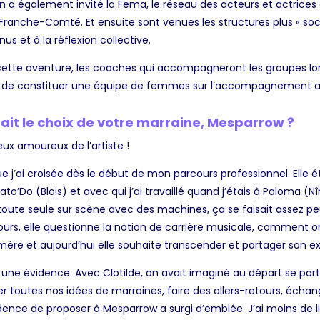
On a également invité la Fema, le réseau des acteurs et actrices 
ranche-Comté. Et ensuite sont venues les structures plus « so
us et à la réflexion collective.
cette aventure, les coaches qui accompagneront les groupes lo
r de constituer une équipe de femmes sur l’accompagnement ar
ait le choix de votre marraine, Mesparrow ?
x amoureux de l’artiste !
j’ai croisée dès le début de mon parcours professionnel. Elle é
hato’Do (Blois) et avec qui j’ai travaillé quand j’étais à Paloma
it toute seule sur scène avec des machines, ça se faisait assez pe
cours, elle questionne la notion de carrière musicale, comment o
re et aujourd’hui elle souhaite transcender et partager son e
une évidence. Avec Clotilde, on avait imaginé au départ se pa
r toutes nos idées de marraines, faire des allers-retours, échange
idence de proposer à Mesparrow a surgi d’emblée. J’ai moins de l