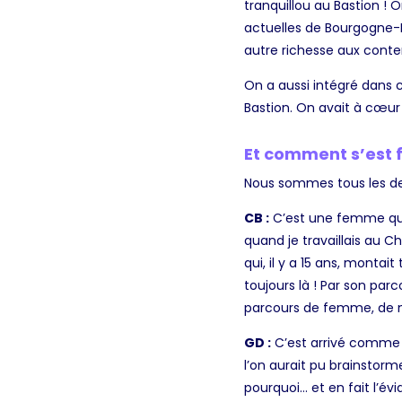
tranquillou au Bastion ! 
actuelles de Bourgogne-F
autre richesse aux conten
On a aussi intégré dans 
Bastion. On avait à cœu
Et comment s’est f
Nous sommes tous les deu
CB :
C’est une femme que 
quand je travaillais au C
qui, il y a 15 ans, monta
toujours là ! Par son par
parcours de femme, de mè
GD :
C’est arrivé comme 
l’on aurait pu brainstorme
pourquoi… et en fait l’év