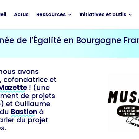
eil
Actus
Ressources
Initiatives et outils
rnée de l’Égalité en Bourgogne F
r nous avons
, cofondatrice et
Mazette
! (une
ment de projets
le) et Guillaume
 du
Bastion
à
rler du projet
es
.