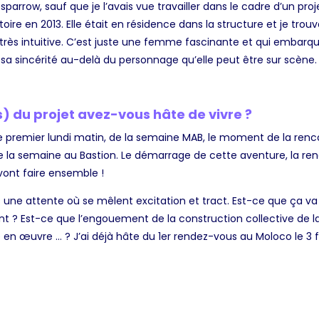
sparrow, sauf que je l’avais vue travailler dans le cadre d’un pro
ire en 2013. Elle était en résidence dans la structure et je trou
t très intuitive. C’est juste une femme fascinante et qui embarq
sa sincérité au-delà du personnage qu’elle peut être sur scène. On
 du projet avez-vous hâte de vivre ?
premier lundi matin, de la semaine MAB, le moment de la renc
de la semaine au Bastion. Le démarrage de cette aventure, la re
vont faire ensemble !
urs une attente où se mêlent excitation et tract. Est-ce que ça va
t ? Est-ce que l’engouement de la construction collective de la
 en œuvre … ? J’ai déjà hâte du 1
er
rendez-vous au Moloco le 3 fé