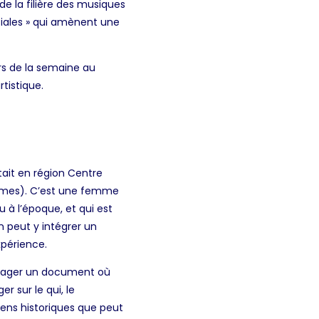
de la filière des musiques
ciales » qui amènent une
rs de la semaine au
tistique.
tait en région Centre
 (Nîmes). C’est une femme
u à l’époque, et qui est
n peut y intégrer un
xpérience.
rtager un document où
r sur le qui, le
iens historiques que peut