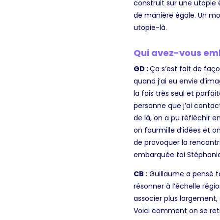
construit sur une utopie
de manière égale. Un mo
utopie-là.
Qui avez-vous emb
GD :
Ça s’est fait de faç
quand j’ai eu envie d’ima
la fois très seul et parf
personne que j’ai contacté
de là, on a pu réfléchir
on fourmille d’idées et on
de provoquer la rencontr
embarquée toi Stéphanie 
CB :
Guillaume a pensé to
résonner à l’échelle régio
associer plus largement, d
Voici comment on se retr