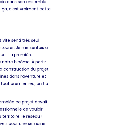
umain dans son ensemble
ça, c’est vraiment cette
 vite senti très seul
ntourer. Je me sentais à
eurs. La première
é notre binôme. À partir
a construction du projet,
sines dans l’aventure et
tout premier lieu, on t’a
’emblée ce projet devait
fessionnelle de vouloir
erritoire, le réseau !
ti·e·s pour une semaine