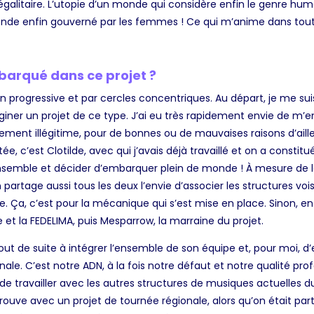
 égalitaire. L’utopie d’un monde qui considère enfin le genre h
nde enfin gouverné par les femmes ! Ce qui m’anime dans tout 
arqué dans ce projet ?
on progressive et par cercles concentriques
. Au départ
,
je me suis
giner un projet de ce type. J’ai eu très rapidement envie de m’e
aitement illégitime, pour de bonnes ou de mauvaises raisons d’aill
e, c’est Clotilde, avec qui j’avais déjà travaillé et on a constitu
 ensemble et décider d’embarquer plein de monde ! À mesure de l
 partage aussi tous les deux l’envie d’associer les structures voi
e. Ça
,
c’est pour la mécanique qui s’est mise en place. Sinon, en 
et la FEDELIMA, puis Mesparrow, la marraine du projet.
ut de suite à intégrer l’ensemble de son équipe et, pour moi, d
nale. C’est notre ADN, à la fois notre défaut et notre qualité pro
e travailler avec les autres structures de musiques actuelles du t
ouve avec un projet de tournée régionale, alors qu’on était par